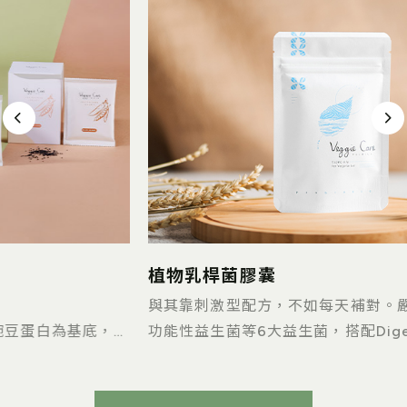
植物乳桿菌膠囊
與其靠刺激型配方，不如每天補對。嚴選SynForU™
功能性益生菌等6大益生菌，搭配DigeZyme®專利綜
合酵素，以及優秀益生元菊苣纖維，幫助順暢不卡
關。