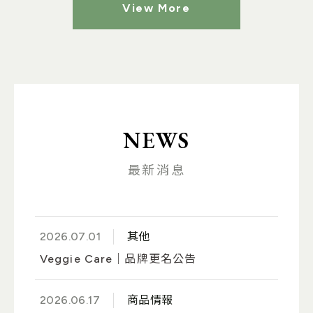
・分解食物，幫助消化－專利DigeZyme酵素
View More
・補充好菌，順暢調理－專利SynForU™等6大益生菌
・養好菌，讓效果更穩－天然膳食纖維「菊苣纖維」
・1粒含有150億活菌
NEWS
最新消息
2026.07.01
其他
Veggie Care｜品牌更名公告
2026.06.17
商品情報