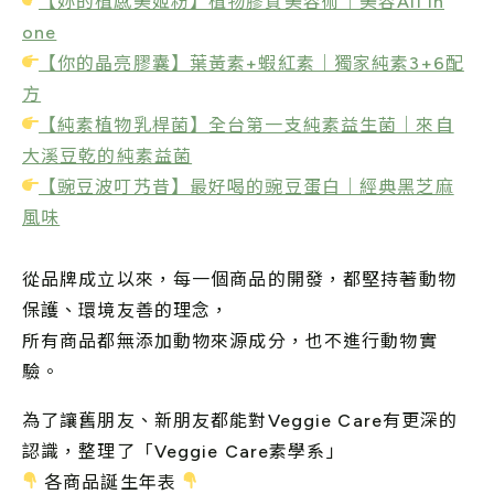
【妳的植感美姬粉】植物膠質美容術｜美容All in
one
【你的晶亮膠囊】葉黃素+蝦紅素｜獨家純素3+6配
方
【純素植物乳桿菌】全台第一支純素益生菌｜來自
大溪豆乾的純素益菌
【豌豆波叮艿昔】最好喝的豌豆蛋白｜經典黑芝麻
風味
從品牌成立以來，每一個商品的開發，都堅持著動物
保護、環境友善的理念，
所有商品都無添加動物來源成分，也不進行動物實
驗。
為了讓舊朋友、新朋友都能對Veggie Care有更深的
認識，整理了「Veggie Care素學系」
各商品誕生年表