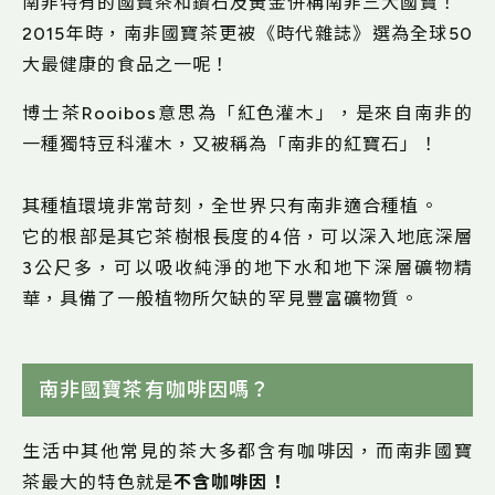
南非特有的國寶茶和鑽石及黃金併稱南非三大國寶！
2015年時，南非國寶茶更被《時代雜誌》選為全球50
大最健康的食品之一呢！
博士茶Rooibos意思為「紅色灌木」，是來自南非的
一種獨特豆科灌木，又被稱為「南非的紅寶石」！
其種植環境非常苛刻，全世界只有南非適合種植。
它的根部是其它茶樹根長度的4倍，可以深入地底深層
3公尺多，可以吸收純淨的地下水和地下深層礦物精
華，具備了一般植物所欠缺的罕見豐富礦物質。
南非國寶茶有咖啡因嗎？
生活中其他常見的茶大多都含有咖啡因，而南非國寶
茶最大的特色就是
不含咖啡因！