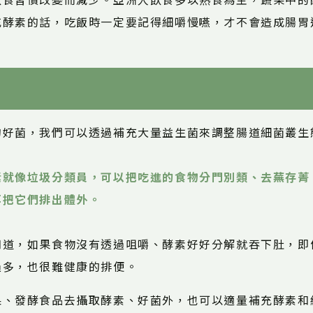
飲食習慣改變而減少。亞洲人飲食多以熟食為主，蔬果中的
充酵素的話，吃飯時一定要記得細嚼慢嚥，才不會造成腸胃
的好菌，我們可以透過補充大量益生菌來調整腸道細菌叢生
素就像垃圾分類員，可以把吃進的食物分門別類、去蕪存菁
再把它們排出體外。
知道，如果食物沒有透過咀嚼、酵素好好分解就吞下肚，即
過多，也很難健康的排便。
果、發酵食品去攝取酵素、好菌外，也可以適量補充酵素和