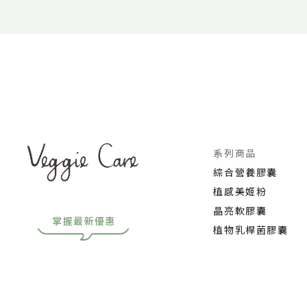
系列商品
綜合營養膠囊
植感美姬粉
晶亮軟膠囊
植物乳桿菌膠囊
豌豆波叮艿昔
有機南非國寶茶