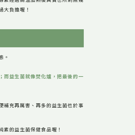
酵素經過高溫加熱後其實也所剩無幾
過大負擔喔！
態。
；而益生菌就像焚化爐，把最後的一
便補充再厲害、再多的益生菌也於事
純素的益生菌保健食品喔！