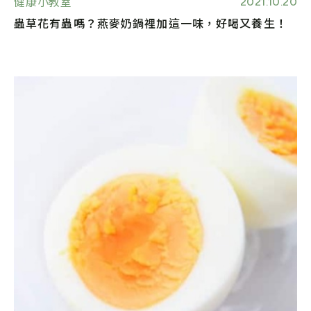
2021.10.20
健康小教室
蟲草花有蟲嗎？燕麥奶鍋裡加這一味，好喝又養生！